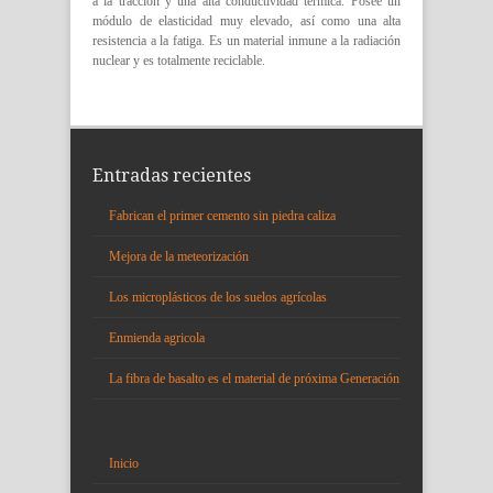
a la tracción y una alta conductividad térmica. Posee un
módulo de elasticidad muy elevado, así como una alta
resistencia a la fatiga. Es un material inmune a la radiación
nuclear y es totalmente reciclable.
Entradas recientes
Fabrican el primer cemento sin piedra caliza
Mejora de la meteorización
Los microplásticos de los suelos agrícolas
Enmienda agricola
La fibra de basalto es el material de próxima Generación
Inicio