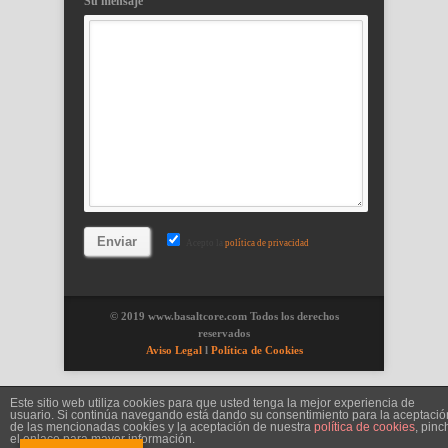
Su mensaje
Acepto la
política de privacidad
© 2019 www.basaltcore.com Todos los derechos
reservados
Aviso Legal
l
Política de Cookies
Este sitio web utiliza cookies para que usted tenga la mejor experiencia de
usuario. Si continúa navegando está dando su consentimiento para la aceptació
de las mencionadas cookies y la aceptación de nuestra
política de cookies
, pinc
el enlace para mayor información.