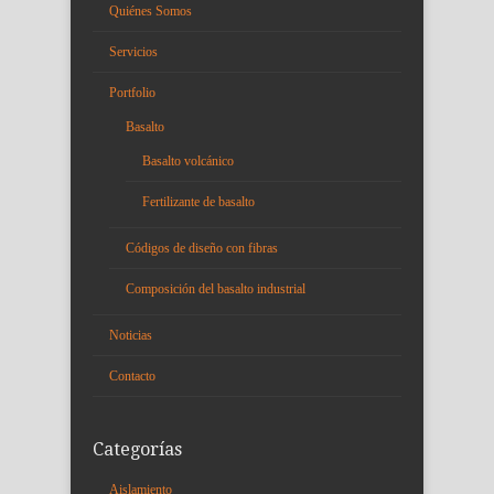
Quiénes Somos
Servicios
Portfolio
Basalto
Basalto volcánico
Fertilizante de basalto
Códigos de diseño con fibras
Composición del basalto industrial
Noticias
Contacto
Categorías
Aislamiento