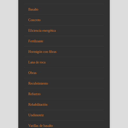
Basalto
Concreto
Eficiencia energética
Fertilizante
Hormigón con fibras
Lana de roca
Obras
Recubrimiento
Refuerzo
Rehabilitación
Undimotriz
Varillas de basalto