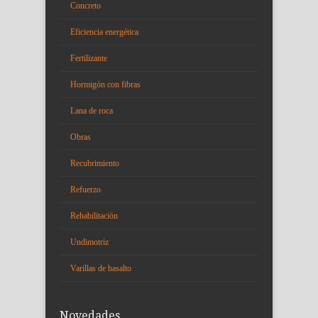
Concreto
Eficiencia energética
Fertilizante
Hormigón con fibras
Lana de roca
Obras
Recubrimiento
Refuerzo
Rehabilitación
Undimotriz
Varillas de basalto
Novedades