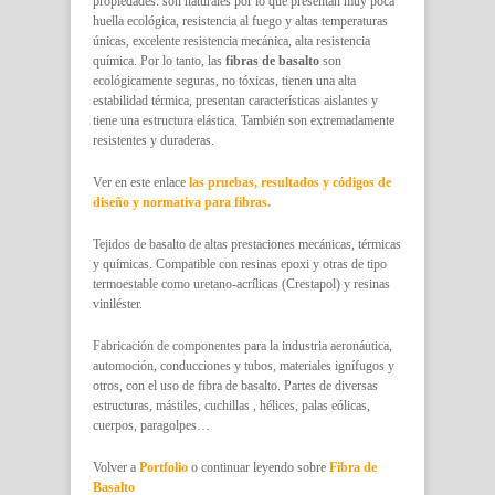
propiedades: son naturales por lo que presentan muy poca
huella ecológica, resistencia al fuego y altas temperaturas
únicas, excelente resistencia mecánica, alta resistencia
química. Por lo tanto, las
fibras de basalto
son
ecológicamente seguras, no tóxicas, tienen una alta
estabilidad térmica, presentan características aislantes y
tiene una estructura elástica. También son extremadamente
resistentes y duraderas.
Ver en este enlace
las pruebas, resultados y códigos de
diseño y normativa para fibras.
Tejidos de basalto de altas prestaciones mecánicas, térmicas
y químicas. Compatible con resinas epoxi y otras de tipo
termoestable como uretano-acrílicas (Crestapol) y resinas
viniléster.
Fabricación de componentes para la industria aeronáutica,
automoción, conducciones y tubos, materiales ignífugos y
otros, con el uso de fibra de basalto. Partes de diversas
estructuras, mástiles, cuchillas , hélices, palas eólicas,
cuerpos, paragolpes…
Volver a
Portfolio
o continuar leyendo sobre
Fibra de
Basalto