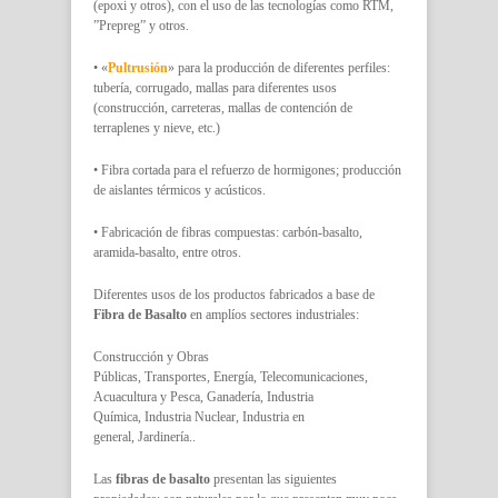
(epoxi y otros), con el uso de las tecnologías como RTM,
”Prepreg” y otros.
• «
Pultrusión
» para la producción de diferentes perfiles:
tubería, corrugado, mallas para diferentes usos
(construcción, carreteras, mallas de contención de
terraplenes y nieve, etc.)
• Fibra cortada para el refuerzo de hormigones; producción
de aislantes térmicos y acústicos.
• Fabricación de fibras compuestas: carbón-basalto,
aramida-basalto, entre otros.
Diferentes usos de los productos fabricados a base de
Fibra de Basalto
en amplíos sectores industriales:
Construcción y Obras
Públicas, Transportes, Energía, Telecomunicaciones,
Acuacultura y Pesca, Ganadería, Industria
Química, Industria Nuclear, Industria en
general, Jardinería..
Las
fibras de basalto
presentan las siguientes