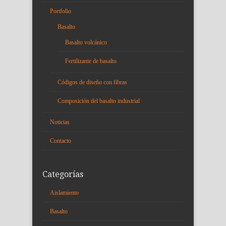
Portfolio
Basalto
Basalto volcánico
Fertilizante de basalto
Códigos de diseño con fibras
Composición del basalto industrial
Noticias
Contacto
Categorías
Aislamiento
Basalto