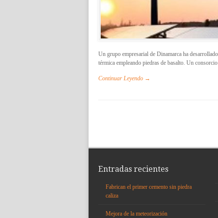
Un grupo empresarial de Dinamarca ha desarrollado 
térmica empleando piedras de basalto. Un consorcio
Continuar Leyendo →
Entradas recientes
Fabrican el primer cemento sin piedra
caliza
Mejora de la meteorización