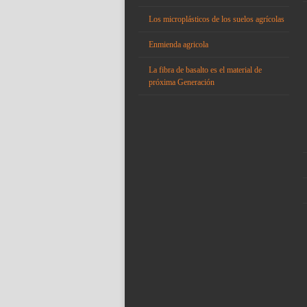
Los microplásticos de los suelos agrícolas
Enmienda agricola
La fibra de basalto es el material de
próxima Generación