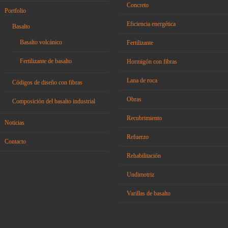
Concreto
Portfolio
Eficiencia energética
Basalto
Basalto volcánico
Fertilizante
Fertilizante de basalto
Hormigón con fibras
Lana de roca
Códigos de diseño con fibras
Obras
Composición del basalto industrial
Recubrimiento
Noticias
Refuerzo
Contacto
Rehabilitación
Undimotriz
Varillas de basalto