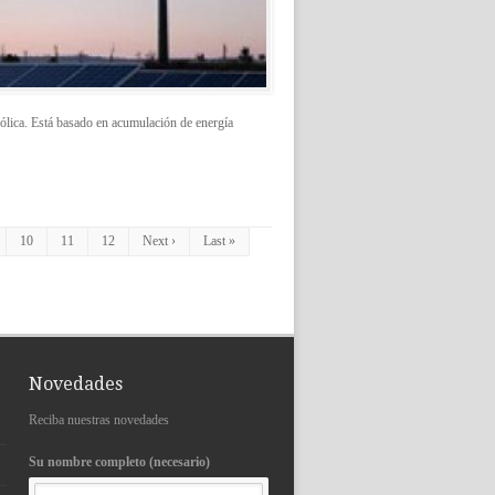
ólica. Está basado en acumulación de energía
10
11
12
Next ›
Last »
Novedades
Reciba nuestras novedades
Su nombre completo (necesario)