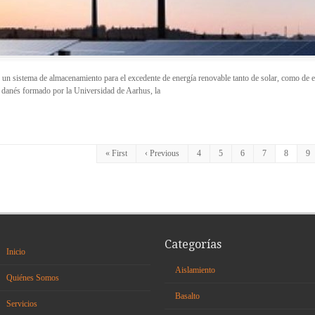
un sistema de almacenamiento para el excedente de energía renovable tanto de solar, como de e
 danés formado por la Universidad de Aarhus, la
« First
‹ Previous
4
5
6
7
8
9
Categorías
Inicio
Aislamiento
Quiénes Somos
Basalto
Servicios