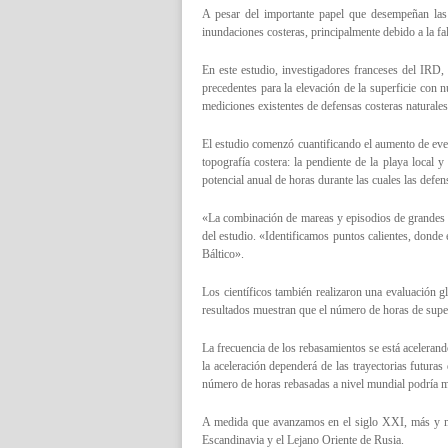
A pesar del importante papel que desempeñan las 
inundaciones costeras, principalmente debido a la fa
En este estudio, investigadores franceses del IRD
precedentes para la elevación de la superficie con 
mediciones existentes de defensas costeras naturales y
El estudio comenzó cuantificando el aumento de event
topografía costera: la pendiente de la playa local 
potencial anual de horas durante las cuales las defen
«La combinación de mareas y episodios de grandes ol
del estudio. «Identificamos puntos calientes, donde
Báltico».
Los científicos también realizaron una evaluación g
resultados muestran que el número de horas de supe
La frecuencia de los rebasamientos se está aceleran
la aceleración dependerá de las trayectorias futuras
número de horas rebasadas a nivel mundial podría mu
A medida que avanzamos en el siglo XXI, más y más
Escandinavia y el Lejano Oriente de Rusia.