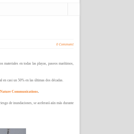
0 Comment
os materiales en todas las playas, paseos marítimos,
ial en casi un 50% en las últimas dos décadas.
Nature Communications
.
 riesgo de inundaciones, se acelerará aún más durante