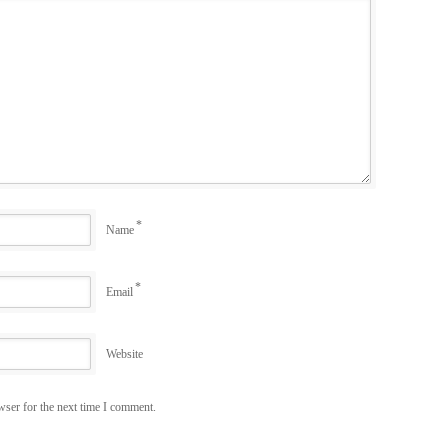
*
Name
*
Email
Website
wser for the next time I comment.