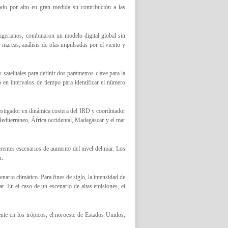
ado por alto en gran medida su contribución a las
igerianos, combinaron un modelo digital global sin
 mareas, análisis de olas impulsadas por el viento y
satelitales para definir dos parámetros clave para la
ó en intervalos de tiempo para identificar el número
vestigador en dinámica costera del IRD y coordinador
Mediterráneo, África occidental, Madagascar y el mar
erentes escenarios de aumento del nivel del mar. Los
r.
nario climático. Para fines de siglo, la intensidad de
ar. En el caso de un escenario de altas emisiones, el
te en los trópicos, el noroeste de Estados Unidos,