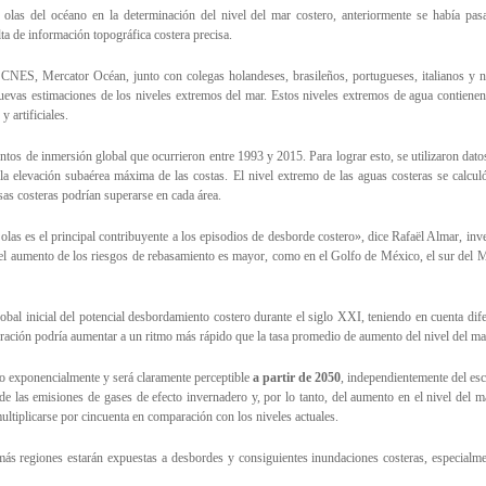
olas del océano en la determinación del nivel del mar costero, anteriormente se había pas
lta de información topográfica costera precisa.
, CNES, Mercator Océan, junto con colegas holandeses, brasileños, portugueses, italianos y n
nuevas estimaciones de los niveles extremos del mar. Estos niveles extremos de agua contienen
 artificiales.
os de inmersión global que ocurrieron entre 1993 y 2015. Para lograr esto, se utilizaron datos 
y la elevación subaérea máxima de las costas. El nivel extremo de las aguas costeras se calcul
sas costeras podrían superarse en cada área.
as es el principal contribuyente a los episodios de desborde costero», dice Rafaël Almar, in
 el aumento de los riesgos de rebasamiento es mayor, como en el Golfo de México, el sur del 
lobal inicial del potencial desbordamiento costero durante el siglo XXI, teniendo en cuenta dif
ración podría aumentar a un ritmo más rápido que la tasa promedio de aumento del nivel del ma
do exponencialmente y será claramente perceptible
a partir de 2050
, independientemente del esce
 de las emisiones de gases de efecto invernadero y, por lo tanto, del aumento en el nivel del m
ltiplicarse por cincuenta en comparación con los niveles actuales.
 regiones estarán expuestas a desbordes y consiguientes inundaciones costeras, especialmen