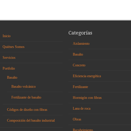
Categorías
Inicio
Aislamiento
Quiénes Somos
Basalto
Servicios
Concreto
Portfolio
Eficiencia energética
Basalto
Basalto volcánico
Fertilizante
Fertilizante de basalto
Hormigón con fibras
Lana de roca
Códigos de diseño con fibras
Obras
Composición del basalto industrial
Recubrimiento