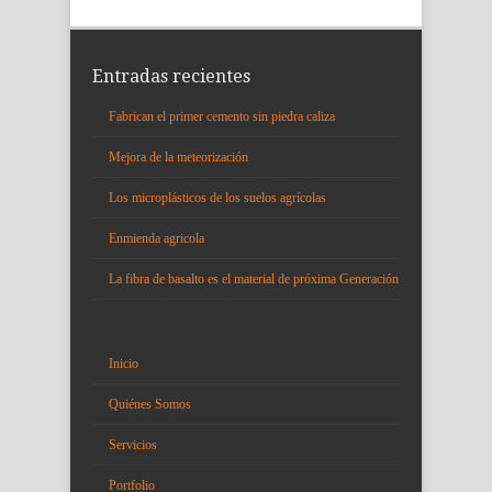
Entradas recientes
Fabrican el primer cemento sin piedra caliza
Mejora de la meteorización
Los microplásticos de los suelos agrícolas
Enmienda agricola
La fibra de basalto es el material de próxima Generación
Inicio
Quiénes Somos
Servicios
Portfolio