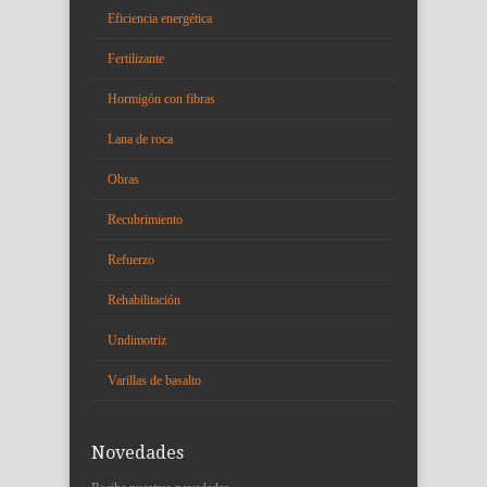
Eficiencia energética
Fertilizante
Hormigón con fibras
Lana de roca
Obras
Recubrimiento
Refuerzo
Rehabilitación
Undimotriz
Varillas de basalto
Novedades