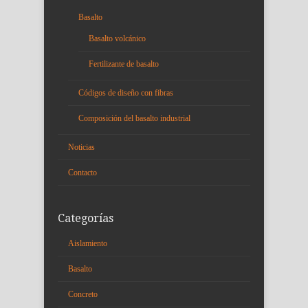
Basalto
Basalto volcánico
Fertilizante de basalto
Códigos de diseño con fibras
Composición del basalto industrial
Noticias
Contacto
Categorías
Aislamiento
Basalto
Concreto