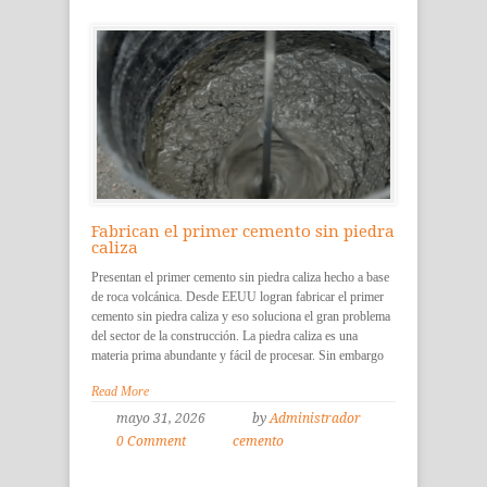
Fabrican el primer cemento sin piedra
caliza
Presentan el primer cemento sin piedra caliza hecho a base
de roca volcánica. Desde EEUU logran fabricar el primer
cemento sin piedra caliza y eso soluciona el gran problema
del sector de la construcción. La piedra caliza es una
materia prima abundante y fácil de procesar. Sin embargo
Read More
mayo 31, 2026
by
Administrador
0 Comment
cemento